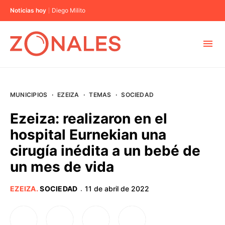
Noticias hoy
Diego Milito
MUNICIPIOS
MUNICIPIOS
·
EZEIZA
·
TEMAS
·
SOCIEDAD
CABA
Ezeiza: realizaron en el
hospital Eurnekian una
BUENOS AIRES
cirugía inédita a un bebé de
un mes de vida
PROVINCIAS
EZEIZA
.
SOCIEDAD
11 de abril de 2022
·
ELECCIONES 2023