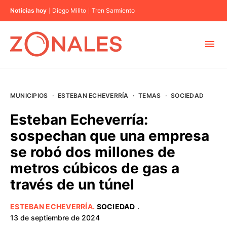
Noticias hoy
Diego Milito
Tren Sarmiento
MUNICIPIOS
MUNICIPIOS
·
ESTEBAN ECHEVERRÍA
·
TEMAS
·
SOCIEDAD
CABA
Esteban Echeverría:
sospechan que una empresa
BUENOS AIRES
se robó dos millones de
metros cúbicos de gas a
PROVINCIAS
través de un túnel
ELECCIONES 2023
ESTEBAN ECHEVERRÍA
.
SOCIEDAD
·
13 de septiembre de 2024