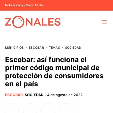
Noticias hoy
Diego Milito
MUNICIPIOS
MUNICIPIOS
·
ESCOBAR
·
TEMAS
·
SOCIEDAD
CABA
Escobar: así funciona el
primer código municipal de
BUENOS AIRES
protección de consumidores
en el país
PROVINCIAS
ESCOBAR
.
SOCIEDAD
4 de agosto de 2022
·
ELECCIONES 2023