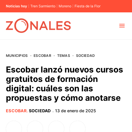
Noticias hoy
Tren Sarmiento
Moreno
Fiesta de la Flor
MUNICIPIOS
MUNICIPIOS
·
ESCOBAR
·
TEMAS
·
SOCIEDAD
CABA
Escobar lanzó nuevos cursos
gratuitos de formación
BUENOS AIRES
digital: cuáles son las
propuestas y cómo anotarse
PROVINCIAS
ESCOBAR
.
SOCIEDAD
13 de enero de 2025
·
ELECCIONES 2023