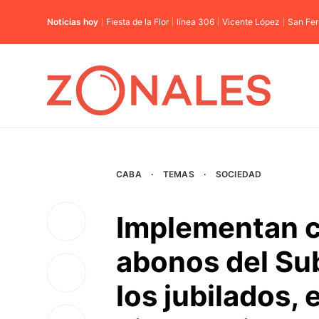
Noticias hoy
Fiesta de la Flor
línea 306
Vicente López
San Fe
CABA
·
TEMAS
·
SOCIEDAD
Implementan c
abonos del Su
los jubilados, 