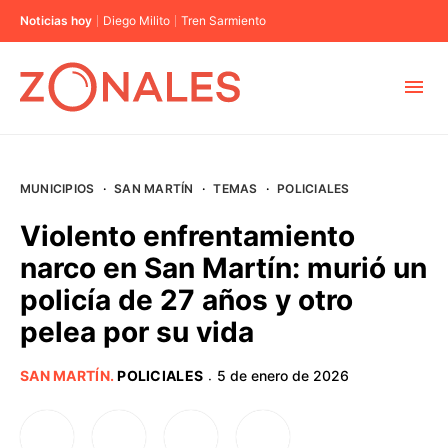
Noticias hoy
Diego Milito
Tren Sarmiento
MUNICIPIOS
MUNICIPIOS
·
SAN MARTÍN
·
TEMAS
·
POLICIALES
CABA
Violento enfrentamiento
narco en San Martín: murió un
BUENOS AIRES
policía de 27 años y otro
pelea por su vida
PROVINCIAS
SAN MARTÍN
.
POLICIALES
5 de enero de 2026
·
ELECCIONES 2023