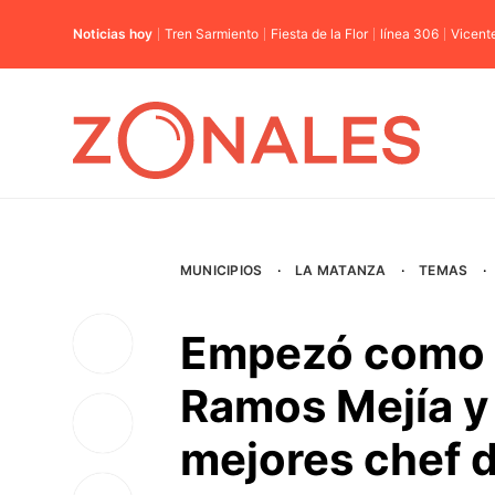
Noticias hoy
Tren Sarmiento
Fiesta de la Flor
línea 306
Vicent
MUNICIPIOS
·
LA MATANZA
·
TEMAS
·
Empezó como p
Ramos Mejía y 
mejores chef 