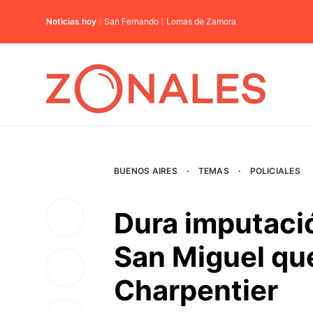
Noticias hoy
San Fernando
Lomas de Zamora
BUENOS AIRES
·
TEMAS
·
POLICIALES
Dura imputació
San Miguel que
Charpentier