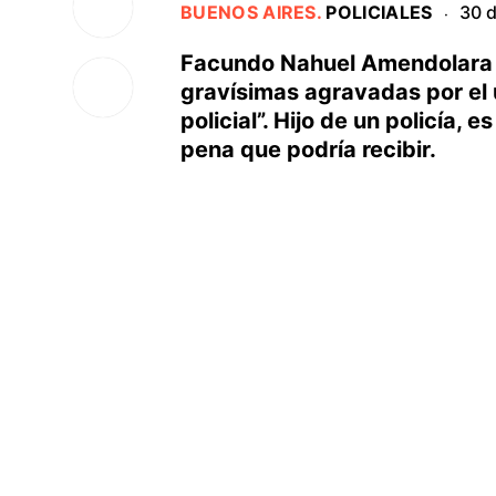
BUENOS AIRES
.
POLICIALES
30 d
·
Facundo Nahuel Amendolara (
gravísimas agravadas por el 
policial”. Hijo de un policía,
pena que podría recibir.