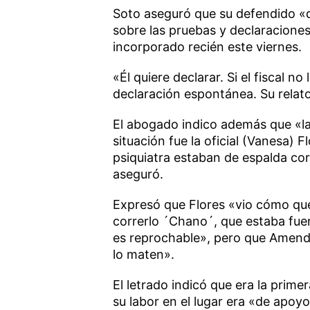
Soto aseguró que su defendido «q
sobre las pruebas y declaraciones 
incorporado recién este viernes.
«Él quiere declarar. Si el fiscal n
declaración espontánea. Su relato e
El abogado indico además que «la
situación fue la oficial (Vanesa) F
psiquiatra estaban de espalda cor
aseguró.
Expresó que Flores «vio cómo q
correrlo ´Chano´, que estaba fuer
es reprochable», pero que Amendo
lo maten».
El letrado indicó que era la prime
su labor en el lugar era «de apoy