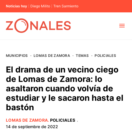
Noticias hoy
Diego Milito
Tren Sarmiento
MUNICIPIOS
MUNICIPIOS
·
LOMAS DE ZAMORA
·
TEMAS
·
POLICIALES
CABA
El drama de un vecino ciego
de Lomas de Zamora: lo
BUENOS AIRES
asaltaron cuando volvía de
estudiar y le sacaron hasta el
PROVINCIAS
bastón
ELECCIONES 2023
LOMAS DE ZAMORA
.
POLICIALES
·
14 de septiembre de 2022