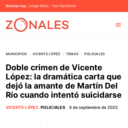
Noticias hoy
Diego Milito
Tren Sarmiento
MUNICIPIOS
MUNICIPIOS
·
VICENTE LÓPEZ
·
TEMAS
·
POLICIALES
CABA
Doble crimen de Vicente
López: la dramática carta que
BUENOS AIRES
dejó la amante de Martín Del
Río cuando intentó suicidarse
PROVINCIAS
VICENTE LÓPEZ
.
POLICIALES
9 de septiembre de 2022
·
ELECCIONES 2023