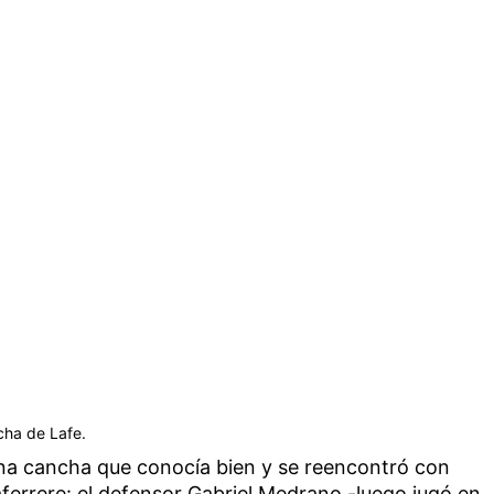
cha de Lafe.
a cancha que conocía bien y se reencontró con
errere: el defensor Gabriel Medrano -luego jugó en