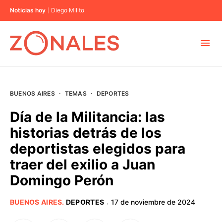
Noticias hoy
Diego Milito
MUNICIPIOS
BUENOS AIRES
·
TEMAS
·
DEPORTES
CABA
Día de la Militancia: las
historias detrás de los
BUENOS AIRES
deportistas elegidos para
traer del exilio a Juan
PROVINCIAS
Domingo Perón
ELECCIONES 2023
BUENOS AIRES
.
DEPORTES
17 de noviembre de 2024
·