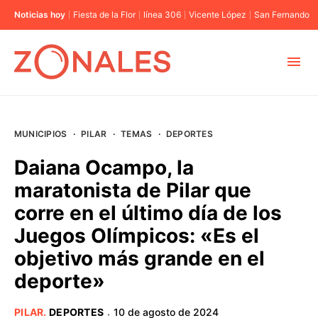
Noticias hoy
Fiesta de la Flor
línea 306
Vicente López
San Fernando
MUNICIPIOS
MUNICIPIOS
·
PILAR
·
TEMAS
·
DEPORTES
CABA
Daiana Ocampo, la
maratonista de Pilar que
BUENOS AIRES
corre en el último día de los
Juegos Olímpicos: «Es el
PROVINCIAS
objetivo más grande en el
deporte»
ELECCIONES 2023
PILAR
.
DEPORTES
10 de agosto de 2024
·