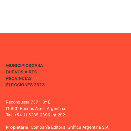
MUNICIPIOS
CABA
BUENOS AIRES
PROVINCIAS
ELECCIONES 2023
Reconquista 737 – 3º E
(1003) Buenos Aires, Argentina
Tel.
+54 11 5235 0896 Int 202
Propietario:
Compañía Editorial Gráfica Argentina S.A.