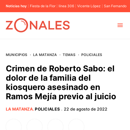
Noticias hoy
Fiesta de la Flor
línea 306
Vicente López
San Fernando
MUNICIPIOS
MUNICIPIOS
·
LA MATANZA
·
TEMAS
·
POLICIALES
CABA
Crimen de Roberto Sabo: el
dolor de la familia del
BUENOS AIRES
kiosquero asesinado en
Ramos Mejía previo al juicio
PROVINCIAS
LA MATANZA
.
POLICIALES
22 de agosto de 2022
·
ELECCIONES 2023