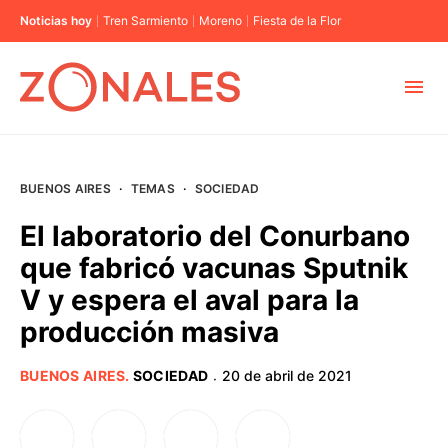
Noticias hoy
Tren Sarmiento
Moreno
Fiesta de la Flor
MUNICIPIOS
BUENOS AIRES
·
TEMAS
·
SOCIEDAD
CABA
El laboratorio del Conurbano
que fabricó vacunas Sputnik
BUENOS AIRES
V y espera el aval para la
producción masiva
PROVINCIAS
BUENOS AIRES
.
SOCIEDAD
20 de abril de 2021
·
ELECCIONES 2023