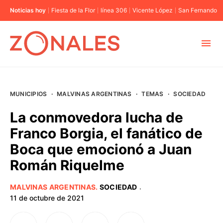
Noticias hoy
Fiesta de la Flor
línea 306
Vicente López
San Fernando
MUNICIPIOS
MUNICIPIOS
·
MALVINAS ARGENTINAS
·
TEMAS
·
SOCIEDAD
CABA
La conmovedora lucha de
Franco Borgia, el fanático de
BUENOS AIRES
Boca que emocionó a Juan
Román Riquelme
PROVINCIAS
MALVINAS ARGENTINAS
.
SOCIEDAD
·
ELECCIONES 2023
11 de octubre de 2021