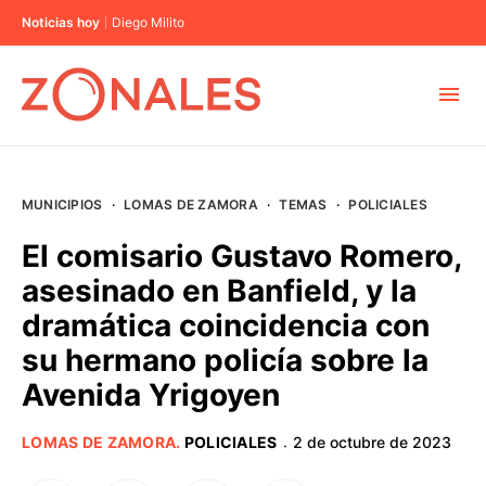
Noticias hoy
Diego Milito
MUNICIPIOS
MUNICIPIOS
·
LOMAS DE ZAMORA
·
TEMAS
·
POLICIALES
CABA
El comisario Gustavo Romero,
asesinado en Banfield, y la
BUENOS AIRES
dramática coincidencia con
su hermano policía sobre la
PROVINCIAS
Avenida Yrigoyen
ELECCIONES 2023
LOMAS DE ZAMORA
.
POLICIALES
2 de octubre de 2023
·