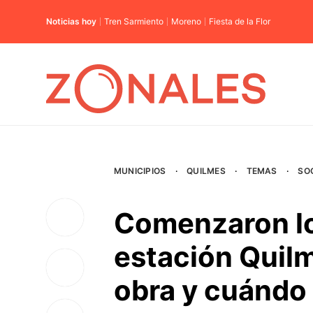
Noticias hoy
Tren Sarmiento
Moreno
Fiesta de la Flor
MUNICIPIOS
·
QUILMES
·
TEMAS
·
SO
Comenzaron los
estación Quilm
obra y cuándo