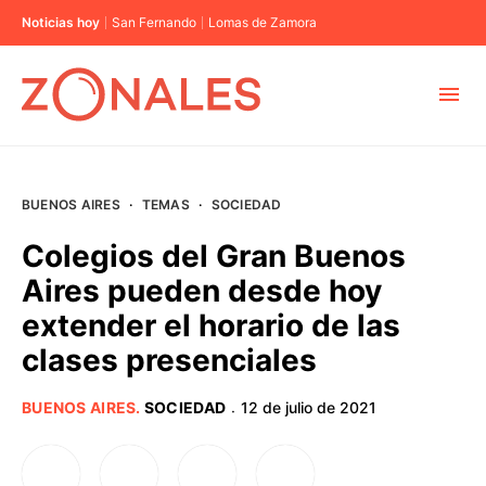
Noticias hoy
San Fernando
Lomas de Zamora
MUNICIPIOS
BUENOS AIRES
·
TEMAS
·
SOCIEDAD
CABA
Colegios del Gran Buenos
Aires pueden desde hoy
BUENOS AIRES
extender el horario de las
clases presenciales
PROVINCIAS
BUENOS AIRES
.
SOCIEDAD
12 de julio de 2021
·
ELECCIONES 2023