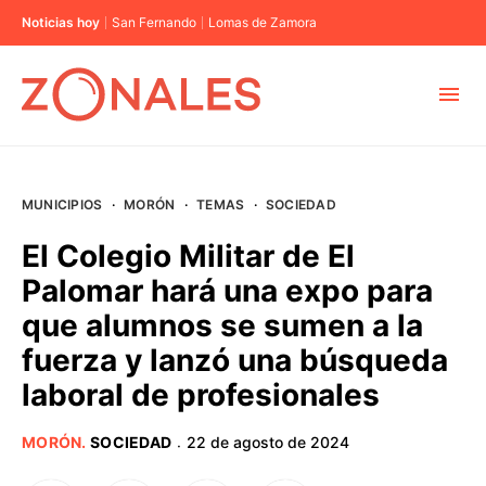
Noticias hoy
San Fernando
Lomas de Zamora
MUNICIPIOS
MUNICIPIOS
·
MORÓN
·
TEMAS
·
SOCIEDAD
CABA
El Colegio Militar de El
Palomar hará una expo para
BUENOS AIRES
que alumnos se sumen a la
fuerza y lanzó una búsqueda
PROVINCIAS
laboral de profesionales
ELECCIONES 2023
MORÓN
.
SOCIEDAD
22 de agosto de 2024
·