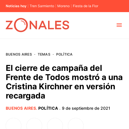
Noticias hoy
Tren Sarmiento
Moreno
Fiesta de la Flor
MUNICIPIOS
BUENOS AIRES
·
TEMAS
·
POLÍTICA
CABA
El cierre de campaña del
Frente de Todos mostró a una
BUENOS AIRES
Cristina Kirchner en versión
recargada
PROVINCIAS
BUENOS AIRES
.
POLÍTICA
9 de septiembre de 2021
·
ELECCIONES 2023