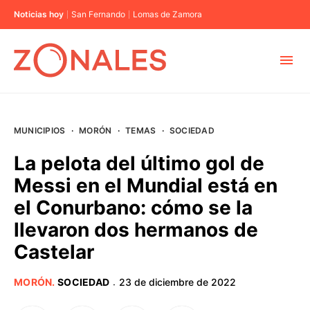
Noticias hoy
San Fernando
Lomas de Zamora
MUNICIPIOS
MUNICIPIOS
·
MORÓN
·
TEMAS
·
SOCIEDAD
CABA
La pelota del último gol de
Messi en el Mundial está en
BUENOS AIRES
el Conurbano: cómo se la
llevaron dos hermanos de
PROVINCIAS
Castelar
ELECCIONES 2023
MORÓN
.
SOCIEDAD
23 de diciembre de 2022
·