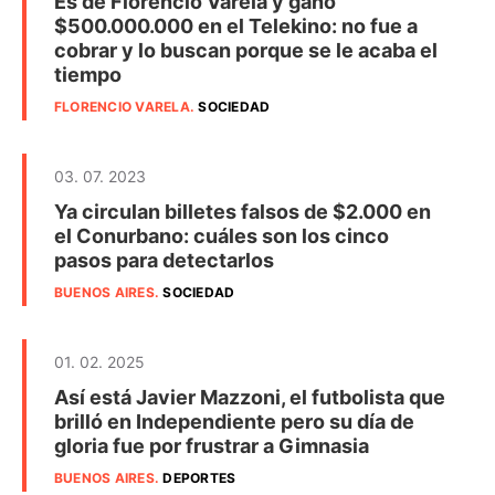
Es de Florencio Varela y ganó
$500.000.000 en el Telekino: no fue a
cobrar y lo buscan porque se le acaba el
tiempo
FLORENCIO VARELA
.
SOCIEDAD
03. 07. 2023
Ya circulan billetes falsos de $2.000 en
el Conurbano: cuáles son los cinco
pasos para detectarlos
BUENOS AIRES
.
SOCIEDAD
01. 02. 2025
Así está Javier Mazzoni, el futbolista que
brilló en Independiente pero su día de
gloria fue por frustrar a Gimnasia
BUENOS AIRES
.
DEPORTES