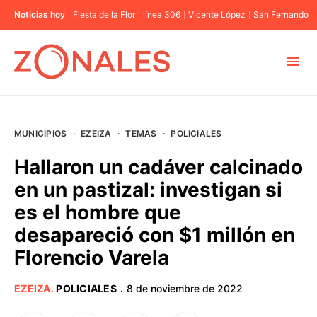
Noticias hoy
Fiesta de la Flor
línea 306
Vicente López
San Fernando
MUNICIPIOS
MUNICIPIOS
·
EZEIZA
·
TEMAS
·
POLICIALES
CABA
Hallaron un cadáver calcinado
en un pastizal: investigan si
BUENOS AIRES
es el hombre que
desapareció con $1 millón en
PROVINCIAS
Florencio Varela
ELECCIONES 2023
EZEIZA
.
POLICIALES
8 de noviembre de 2022
·