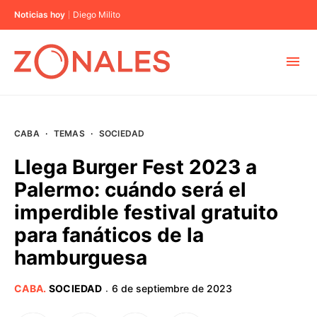
Noticias hoy
Diego Milito
MUNICIPIOS
CABA
·
TEMAS
·
SOCIEDAD
CABA
Llega Burger Fest 2023 a
Palermo: cuándo será el
BUENOS AIRES
imperdible festival gratuito
para fanáticos de la
PROVINCIAS
hamburguesa
ELECCIONES 2023
CABA
.
SOCIEDAD
6 de septiembre de 2023
·