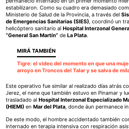
permaneció internado en un primer momento mien
estabilizaron. Como su cuadro era demasiado comp
Ministerio de Salud de la Provincia, a través del
Si
de Emergencias Sanitarias (SIES)
, coordinó un tr
helicóptero sanitario al
Hospital Interzonal Gener
“General San Martín”
de
La Plata
.
Tigre: el video del momento en que una mujer
arroyo en Troncos del Talar y se salva de mil
Este operativo fue similar al realizado días atrás c
Jerez, el nene que también estuvo en Pinamar y lu
trasladado al
Hospital Interzonal Especializado Ma
(HIEMI)
en
Mar del Plata
, donde áun permanece in
De este modo, el hombre accidentado también co
internado en terapia intensiva con respiración asis