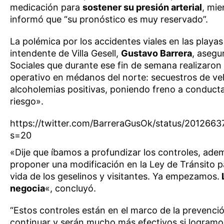
medicación para
sostener su presión arterial
, mie
informó que “su pronóstico es muy reservado”.
La polémica por los accidentes viales en las playas
intendente de Villa Gesell,
Gustavo Barrera
, asegu
Sociales que durante ese fin de semana realizaron
operativo en médanos del norte: secuestros de ve
alcoholemias positivas, poniendo freno a conducta
riesgo».
https://twitter.com/BarreraGusOk/status/20126
s=20
«Dije que íbamos a profundizar los controles, ade
proponer una modificación en la Ley de Tránsito pa
vida de los geselinos y visitantes. Ya empezamos.
L
negocia
«, concluyó.
“Estos controles están en el marco de la prevenci
continuar y serán mucho más efectivos si logramo