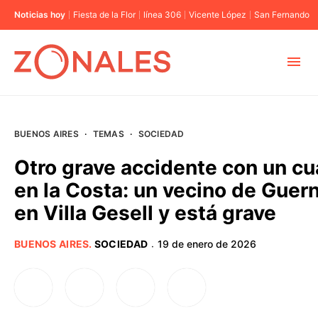
Noticias hoy
Fiesta de la Flor
línea 306
Vicente López
San Fernando
MUNICIPIOS
BUENOS AIRES
·
TEMAS
·
SOCIEDAD
CABA
Otro grave accidente con un cua
en la Costa: un vecino de Guern
BUENOS AIRES
en Villa Gesell y está grave
PROVINCIAS
BUENOS AIRES
.
SOCIEDAD
19 de enero de 2026
·
ELECCIONES 2023