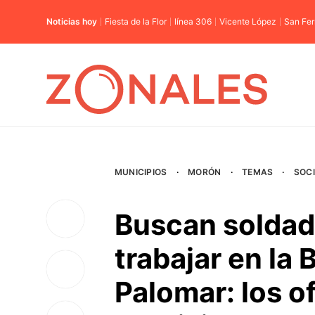
Noticias hoy
Fiesta de la Flor
línea 306
Vicente López
San Fe
MUNICIPIOS
·
MORÓN
·
TEMAS
·
SOC
Buscan soldad
trabajar en la 
Palomar: los o