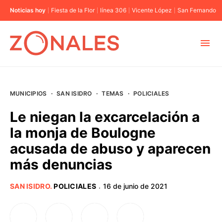
Noticias hoy
Fiesta de la Flor
línea 306
Vicente López
San Fernando
MUNICIPIOS
MUNICIPIOS
·
SAN ISIDRO
·
TEMAS
·
POLICIALES
CABA
Le niegan la excarcelación a
la monja de Boulogne
BUENOS AIRES
acusada de abuso y aparecen
más denuncias
PROVINCIAS
SAN ISIDRO
.
POLICIALES
16 de junio de 2021
·
ELECCIONES 2023