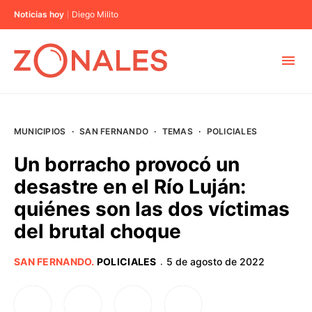
Noticias hoy
Diego Milito
MUNICIPIOS
MUNICIPIOS
·
SAN FERNANDO
·
TEMAS
·
POLICIALES
CABA
Un borracho provocó un
desastre en el Río Luján:
BUENOS AIRES
quiénes son las dos víctimas
del brutal choque
PROVINCIAS
SAN FERNANDO
.
POLICIALES
5 de agosto de 2022
·
ELECCIONES 2023