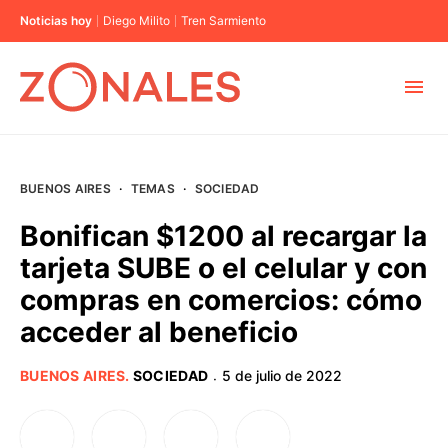
Noticias hoy
Diego Milito
Tren Sarmiento
MUNICIPIOS
BUENOS AIRES
·
TEMAS
·
SOCIEDAD
CABA
Bonifican $1200 al recargar la
tarjeta SUBE o el celular y con
BUENOS AIRES
compras en comercios: cómo
acceder al beneficio
PROVINCIAS
BUENOS AIRES
.
SOCIEDAD
5 de julio de 2022
·
ELECCIONES 2023