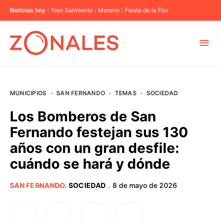
Noticias hoy
Tren Sarmiento
Moreno
Fiesta de la Flor
MUNICIPIOS
MUNICIPIOS
·
SAN FERNANDO
·
TEMAS
·
SOCIEDAD
CABA
Los Bomberos de San
Fernando festejan sus 130
BUENOS AIRES
años con un gran desfile:
cuándo se hará y dónde
PROVINCIAS
SAN FERNANDO
.
SOCIEDAD
8 de mayo de 2026
·
ELECCIONES 2023