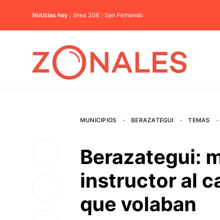
Noticias hoy
línea 306
San Fernando
MUNICIPIOS
·
BERAZATEGUI
·
TEMAS
·
Berazategui: 
instructor al c
que volaban