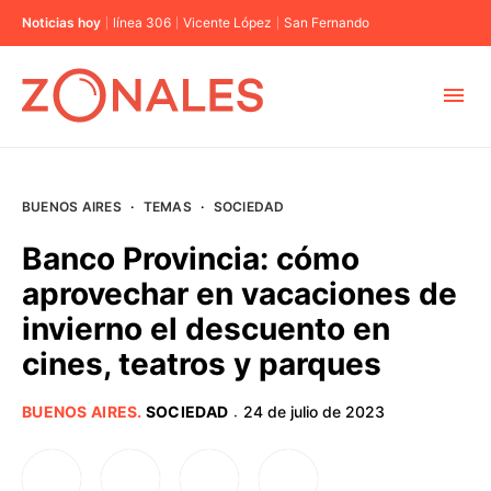
Noticias hoy
línea 306
Vicente López
San Fernando
MUNICIPIOS
BUENOS AIRES
·
TEMAS
·
SOCIEDAD
CABA
Banco Provincia: cómo
aprovechar en vacaciones de
BUENOS AIRES
invierno el descuento en
cines, teatros y parques
PROVINCIAS
BUENOS AIRES
.
SOCIEDAD
24 de julio de 2023
·
ELECCIONES 2023