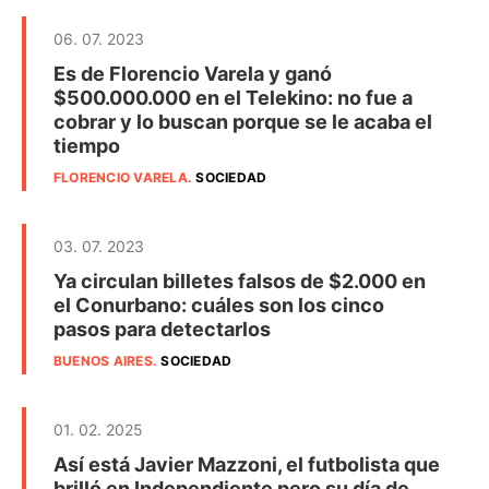
06. 07. 2023
Es de Florencio Varela y ganó
$500.000.000 en el Telekino: no fue a
cobrar y lo buscan porque se le acaba el
tiempo
FLORENCIO VARELA
.
SOCIEDAD
03. 07. 2023
Ya circulan billetes falsos de $2.000 en
el Conurbano: cuáles son los cinco
pasos para detectarlos
BUENOS AIRES
.
SOCIEDAD
01. 02. 2025
Así está Javier Mazzoni, el futbolista que
brilló en Independiente pero su día de