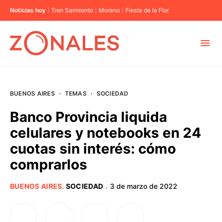
Noticias hoy
Tren Sarmiento
Moreno
Fiesta de la Flor
MUNICIPIOS
BUENOS AIRES
·
TEMAS
·
SOCIEDAD
CABA
Banco Provincia liquida
celulares y notebooks en 24
BUENOS AIRES
cuotas sin interés: cómo
comprarlos
PROVINCIAS
BUENOS AIRES
.
SOCIEDAD
3 de marzo de 2022
·
ELECCIONES 2023