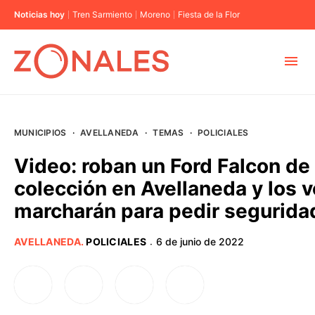
Noticias hoy
Tren Sarmiento
Moreno
Fiesta de la Flor
MUNICIPIOS
MUNICIPIOS
·
AVELLANEDA
·
TEMAS
·
POLICIALES
CABA
Video: roban un Ford Falcon de
colección en Avellaneda y los 
BUENOS AIRES
marcharán para pedir segurida
PROVINCIAS
AVELLANEDA
.
POLICIALES
6 de junio de 2022
·
ELECCIONES 2023