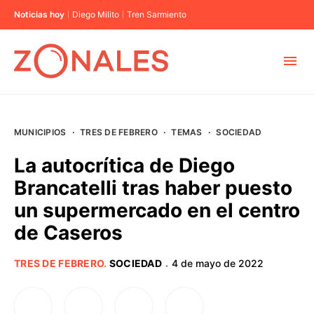
Noticias hoy
Diego Milito
Tren Sarmiento
MUNICIPIOS
MUNICIPIOS
·
TRES DE FEBRERO
·
TEMAS
·
SOCIEDAD
CABA
La autocrítica de Diego
Brancatelli tras haber puesto
BUENOS AIRES
un supermercado en el centro
de Caseros
PROVINCIAS
TRES DE FEBRERO
.
SOCIEDAD
4 de mayo de 2022
·
ELECCIONES 2023