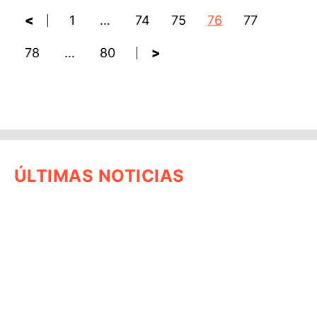
<
1
…
74
75
76
77
78
…
80
>
ÚLTIMAS NOTICIAS