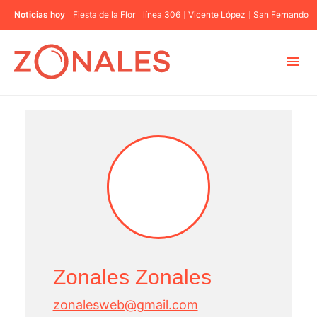
Noticias hoy
Fiesta de la Flor
línea 306
Vicente López
San Fernando
MUNICIPIOS
CABA
BUENOS AIRES
PROVINCIAS
Zonales Zonales
ELECCIONES 2023
zonalesweb@gmail.com