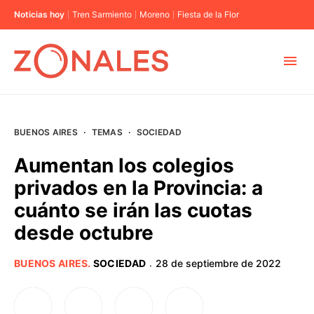
Noticias hoy
Tren Sarmiento
Moreno
Fiesta de la Flor
MUNICIPIOS
BUENOS AIRES
·
TEMAS
·
SOCIEDAD
CABA
Aumentan los colegios
privados en la Provincia: a
BUENOS AIRES
cuánto se irán las cuotas
desde octubre
PROVINCIAS
BUENOS AIRES
.
SOCIEDAD
28 de septiembre de 2022
·
ELECCIONES 2023