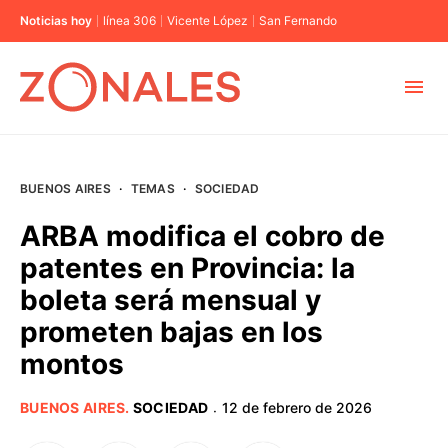
Noticias hoy
línea 306
Vicente López
San Fernando
MUNICIPIOS
BUENOS AIRES
·
TEMAS
·
SOCIEDAD
CABA
ARBA modifica el cobro de
patentes en Provincia: la
BUENOS AIRES
boleta será mensual y
prometen bajas en los
PROVINCIAS
montos
ELECCIONES 2023
BUENOS AIRES
.
SOCIEDAD
12 de febrero de 2026
·