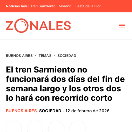
Noticias hoy
Tren Sarmiento
Moreno
Fiesta de la Flor
MUNICIPIOS
BUENOS AIRES
·
TEMAS
·
SOCIEDAD
CABA
El tren Sarmiento no
funcionará dos días del fin de
BUENOS AIRES
semana largo y los otros dos
lo hará con recorrido corto
PROVINCIAS
BUENOS AIRES
.
SOCIEDAD
12 de febrero de 2026
·
ELECCIONES 2023