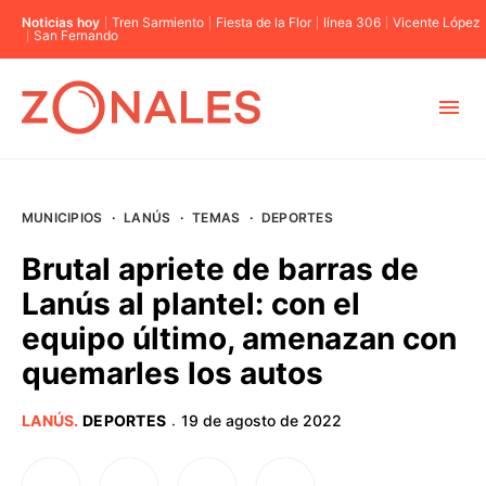
Noticias hoy
Tren Sarmiento
Fiesta de la Flor
línea 306
Vicente López
San Fernando
MUNICIPIOS
MUNICIPIOS
·
LANÚS
·
TEMAS
·
DEPORTES
CABA
Brutal apriete de barras de
Lanús al plantel: con el
BUENOS AIRES
equipo último, amenazan con
quemarles los autos
PROVINCIAS
LANÚS
.
DEPORTES
19 de agosto de 2022
·
ELECCIONES 2023