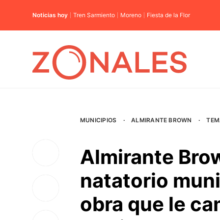
Noticias hoy
Tren Sarmiento
Moreno
Fiesta de la Flor
MUNICIPIOS
·
ALMIRANTE BROWN
·
TEM
Almirante Bro
natatorio muni
obra que le ca