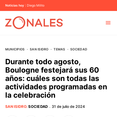
Noticias hoy
Diego Milito
MUNICIPIOS
MUNICIPIOS
·
SAN ISIDRO
·
TEMAS
·
SOCIEDAD
CABA
Durante todo agosto,
Boulogne festejará sus 60
BUENOS AIRES
años: cuáles son todas las
actividades programadas en
PROVINCIAS
la celebración
ELECCIONES 2023
SAN ISIDRO
.
SOCIEDAD
31 de julio de 2024
·