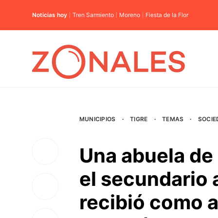
Noticias hoy
Tren Sarmiento
Moreno
Fiesta de la Flor
MUNICIPIOS
·
TIGRE
·
TEMAS
·
SOCIE
Una abuela de
el secundario 
recibió como 