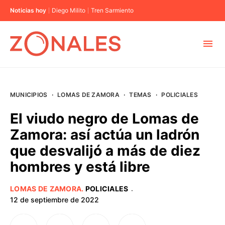
Noticias hoy
Diego Milito
Tren Sarmiento
MUNICIPIOS
MUNICIPIOS
·
LOMAS DE ZAMORA
·
TEMAS
·
POLICIALES
CABA
El viudo negro de Lomas de
Zamora: así actúa un ladrón
BUENOS AIRES
que desvalijó a más de diez
hombres y está libre
PROVINCIAS
LOMAS DE ZAMORA
.
POLICIALES
·
ELECCIONES 2023
12 de septiembre de 2022