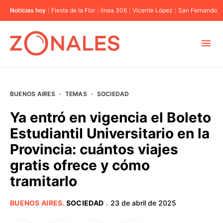
Noticias hoy
Fiesta de la Flor
línea 306
Vicente López
San Fernando
MUNICIPIOS
BUENOS AIRES
·
TEMAS
·
SOCIEDAD
CABA
Ya entró en vigencia el Boleto
Estudiantil Universitario en la
BUENOS AIRES
Provincia: cuántos viajes
gratis ofrece y cómo
PROVINCIAS
tramitarlo
ELECCIONES 2023
BUENOS AIRES
.
SOCIEDAD
23 de abril de 2025
·