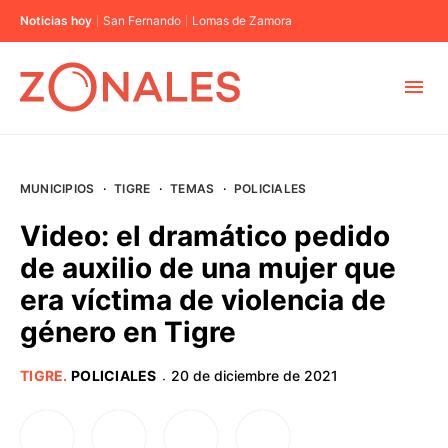
Noticias hoy
San Fernando
Lomas de Zamora
MUNICIPIOS
MUNICIPIOS
·
TIGRE
·
TEMAS
·
POLICIALES
CABA
Video: el dramático pedido
de auxilio de una mujer que
BUENOS AIRES
era víctima de violencia de
género en Tigre
PROVINCIAS
TIGRE
.
POLICIALES
20 de diciembre de 2021
·
ELECCIONES 2023