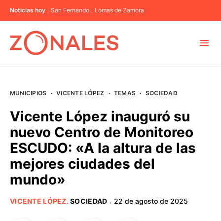
Noticias hoy
San Fernando
Lomas de Zamora
MUNICIPIOS
MUNICIPIOS
·
VICENTE LÓPEZ
·
TEMAS
·
SOCIEDAD
CABA
Vicente López inauguró su
nuevo Centro de Monitoreo
BUENOS AIRES
ESCUDO: «A la altura de las
mejores ciudades del
PROVINCIAS
mundo»
ELECCIONES 2023
VICENTE LÓPEZ
.
SOCIEDAD
22 de agosto de 2025
·