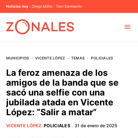
Noticias hoy
Diego Milito
Tren Sarmiento
MUNICIPIOS
MUNICIPIOS
·
VICENTE LÓPEZ
·
TEMAS
·
POLICIALES
CABA
La feroz amenaza de los
amigos de la banda que se
BUENOS AIRES
sacó una selfie con una
jubilada atada en Vicente
PROVINCIAS
López: “Salir a matar”
ELECCIONES 2023
VICENTE LÓPEZ
.
POLICIALES
31 de enero de 2025
·