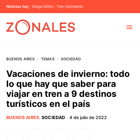
Noticias hoy
Diego Milito
Tren Sarmiento
MUNICIPIOS
BUENOS AIRES
·
TEMAS
·
SOCIEDAD
CABA
Vacaciones de invierno: todo
lo que hay que saber para
BUENOS AIRES
viajar en tren a 9 destinos
turísticos en el país
PROVINCIAS
BUENOS AIRES
.
SOCIEDAD
4 de julio de 2022
·
ELECCIONES 2023