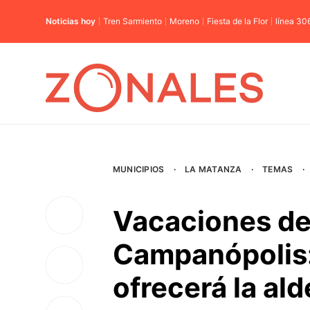
Noticias hoy
Tren Sarmiento
Moreno
Fiesta de la Flor
línea 30
MUNICIPIOS
·
LA MATANZA
·
TEMAS
·
Vacaciones de
Campanópolis:
ofrecerá la al